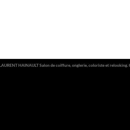
LAURENT HAINAULT Salon de coiffure, onglerie, coloriste et relooking. 